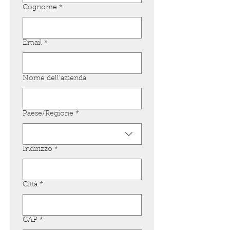
Cognome
*
Email
*
Nome dell'azienda
Indirizzo su più righe
Paese/Regione
*
Indirizzo
*
Città
*
CAP
*