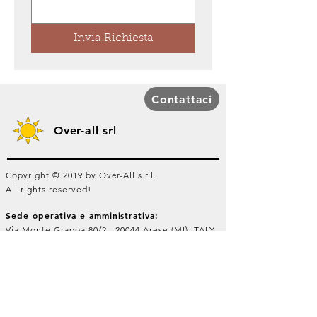
Invia Richiesta
Contattaci
Over-all srl
Copyright © 2019 by Over-All s.r.l.
All rights reserved!
Sede operativa e amministrativa:
Via Monte Grappa 80/2 - 20044 Arese (MI) ITALY
Capitale sociale € 100.000,00 i.v.
C.C.I.A.A. Milano REA n°
1740625
Cod. Fisc. e P.IVA:
04341330969
Filiale:
Via G. Di Vittorio 7/26 - 20017 Rho (MI) ITALY