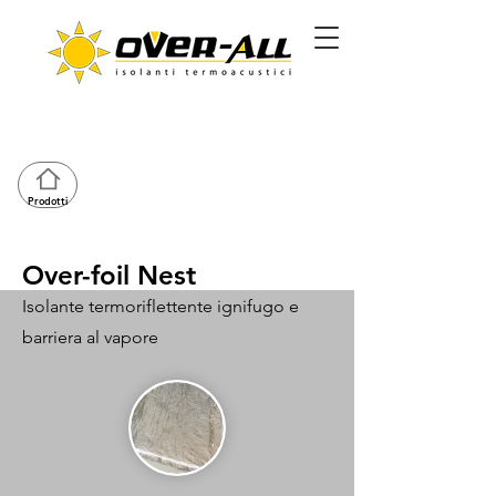
Prodotti
Over-foil Nest
Isolante termoriflettente ignifugo e
barriera al vapore