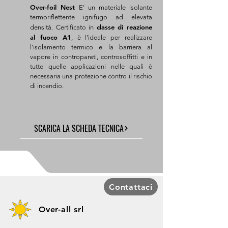
Over-foil Nest
E' un materiale isolante
termoriflettente ignifugo ad elevata
classe di reazione
densità. Certificato in
al fuoco A1
, è l’ideale per realizzare
l’isolamento termico e la barriera al
vapore in contropareti, controsoffitti e in
tutte quelle applicazioni nelle quali è
necessaria una protezione contro il rischio
di incendio.
SCARICA LA SCHEDA TECNICA
Contattaci
Over-all srl